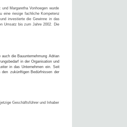
t
und
Margaretha
Vonhoegen
wurde 
u
eine
riesige
fachliche
Kompetenz 
und
investierte
die
Gewinne
in
das 
en
Umsatz
bis
zum
Jahre
2002.
Die 
e
auch
die
Bauunternehmung
Adrian 
rungsbedarf
in
der
Organisation
und 
Leiter
in
das
Unternehmen
ein.
Seit 
n
den
zukünftigen
Bedürfnissen
der 
jetzige
Geschäftsführer
und
Inhaber 