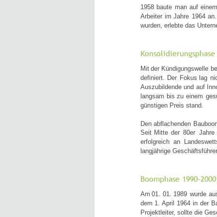
1958
baute
man
auf
eine
Arbeiter
im
Jahre
1964
an.
wurden, erlebte das Untern
Konsolidierungsphase 
Mit
der
Kündigungswelle
b
definiert.
Der
Fokus
lag
ni
Auszubildende
und
auf
Inn
langsam
bis
zu
einem
ges
günstigen Preis stand. 
Den
abflachenden
Bauboo
Seit
Mitte
der
80er
Jahre
erfolgreich
an
Landeswetts
langjährige Geschäftsführ
Boomphase 1990–2000;
Am
01.
01.
1989
wurde
au
dem
1.
April
1964
in
der
B
Projektleiter, sollte die 