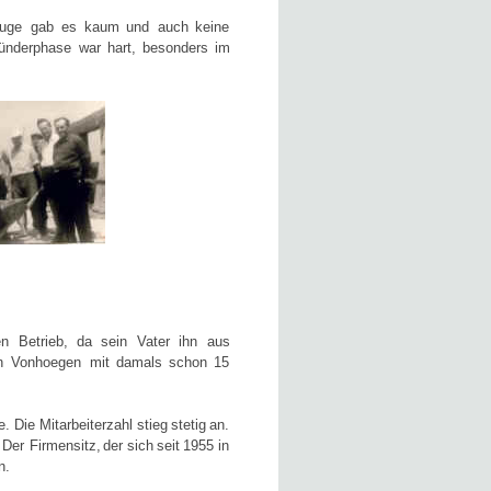
uge
gab
es
kaum
und
auch
keine 
ünderphase
war
hart,
besonders
im 
en
Betrieb,
da
sein
Vater
ihn
aus 
n
Vonhoegen
mit
damals
schon
15 
e.
Die
Mitarbeiterzahl
stieg
stetig
an. 
Der
Firmensitz,
der
sich
seit
1955
in 
n. 