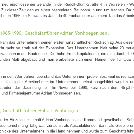
m
neu
erschlossenen
Gelände
in
der
Rudolf-Blum-Straße
4
in
Würselen
-
We
Zu
dieser
Zeit
gab
es
einen
besonderen
Bauboom
in
und
um
Aachen.
Da
ehmen 1965 ein Schwarzes Jahr, da 40 Facharbeiter an einem Tag das Arbeits
1965–1990; Geschäftsführer Adrian Vonhoegen sen. 
ekam
das
Unternehmen
seinen
ersten
wirtschaftlichen
Rückschlag. 
Aus
diese
cht
mehr
so
stark
auf
der
Expansion.
Das
Unternehmen
hielt
seine
20
treu
ovationen
in
der
Bautechnik.
Die
hohe
Fremdkapitalquote,
die
sich
durch
die
unden
Maß
abgebaut
und
man
erarbeitete
sich
einen
Namen,
der
für
Qualit
m
in
den
70er
Jahren
überstand
das
Unternehmen
problemlos,
weil
es
rechtze
ist
fast
jeder
Arbeitnehmer
im
Unternehmen
selbst
ausgebildet
worden
u
treiten
der
Bauinnung
teil.
Im
November
1990,
kurz
nach
dem
45-jähr
er und Firmeneigentümer Adrian Vonhoegen sen.
 Geschäftsführer Hubert Vonhoegen 
s
der
Einzelgesellschaft
Adrian
Vonhoegen
eine
Kommanditgesellschaft.
Soh
auunternehmung
tätig
war,
zunächst
als
Auszubildender,
dann
als
Geselle
u
Geschicke des Unternehmens in die Hand nehmen und wurde zum Geschäftsführe