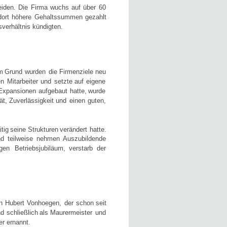
iden.
Die
Firma
wuchs
auf
über
60 
dort
höhere
Gehaltssummen
gezahlt 
verhältnis kündigten.
m
Grund
wurden
die
Firmenziele
neu 
en
Mitarbeiter
und
setzte
auf
eigene 
Expansionen
aufgebaut
hatte,
wurde 
ät,
Zuverlässigkeit
und
einen
guten, 
itig
seine
Strukturen
verändert
hatte. 
nd
teilweise
nehmen
Auszubildende 
igen
Betriebsjubiläum,
verstarb
der 
n
Hubert
Vonhoegen,
der
schon
seit 
nd
schließlich
als
Maurermeister
und 
r ernannt. 