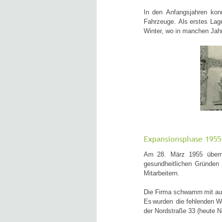
In
den
Anfangsjahren
kon
Fahrzeuge.
Als
erstes
Lag
Winter, wo in manchen Jahre
Expansionsphase 1955
Am
28.
März
1955
über
gesundheitlichen
Gründen
Mitarbeitern. 
Die
Firma
schwamm
mit
au
Es
wurden
die
fehlenden
W
der Nordstraße 33 (heute N