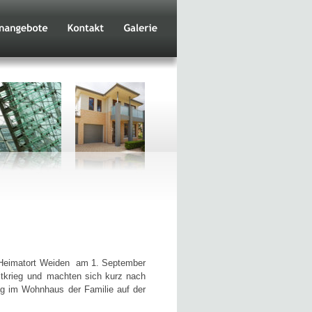
Heimatort
Weiden
am
1.
September 
tkrieg  
und
machten
sich
kurz
nach 
ag
im
Wohnhaus
der
Familie
auf
der 