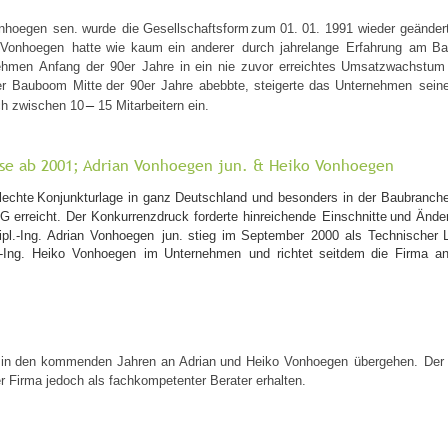
nhoegen
sen.
wurde
die
Gesellschaftsform
zum
01.
01.
1991
wieder
geänder
Vonhoegen
hatte
wie
kaum
ein
anderer
durch
jahrelange
Erfahrung
am
Ba
ehmen
Anfang
der
90er
Jahre
in
ein
nie
zuvor
erreichtes
Umsatzwachstum
er
Bauboom
Mitte
der
90er
Jahre
abebbte,
steigerte
das
Unternehmen
sein
–
ch zwischen 10 
 15 Mitarbeitern ein.
se ab 2001; Adrian Vonhoegen jun. & Heiko Vonhoegen
lechte
Konjunkturlage
in
ganz
Deutschland
und
besonders
in
der
Baubranch
KG
erreicht.
Der
Konkurrenzdruck
forderte
hinreichende
Einschnitte
und
Ände
pl.-Ing.
Adrian
Vonhoegen
jun.
stieg
im
September
2000
als
Technischer
-Ing.
Heiko
Vonhoegen
im
Unternehmen
und
richtet
seitdem
die
Firma
a
in
den
kommenden
Jahren
an 
Adrian
und
Heiko
Vonhoegen
übergehen.
Der
r Firma jedoch als fachkompetenter Berater erhalten.