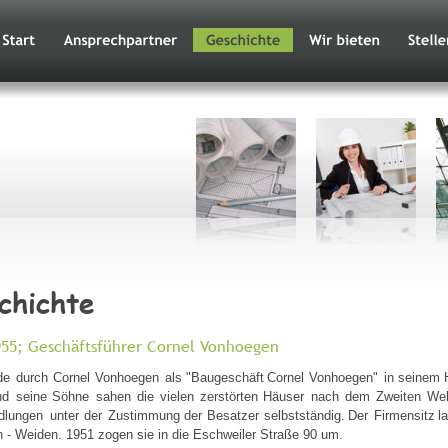
chichte
55; Geschäftsführer Cornel Vonhoegen
de
durch
Cornel
Vonhoegen
als
"Baugeschäft
Cornel
Vonhoegen"
in
seinem
nd
seine
Söhne
sahen  
die  
vielen  
zerstörten  
Häuser  
nach  
dem  
Zweiten  
Wel
dlungen
unter
der
Zustimmung
der
Besatzer
selbstständig.
Der
Firmensitz
l
 - Weiden. 1951 zogen sie in die Eschweiler Straße 90 um. 