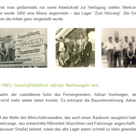
nte
man
größtenteils
nur
seine
Arbeitskraft
zur
Verfügung
stellen.
Werkze
er
wurde
1950
eine
Wiese
angemietet
–
das
Lager
"Zum
Holzweg".
Die
Gr
n die Arbeit ganz eingestellt wurde. 
–1965; Geschäftsführer Adrian Vonhoegen sen. 
nahm
der
zweitälteste
Sohn
des
Firmengründers,
Adrian
Vonhoegen,
d
nicht
mehr
weiter
leiten
konnte.
Es
entstand
die
Bauunternehmung
Adria
f
der
Welle
des
Wirtschaftswunders,
das
auch
einen
Bauboom
ausgelöst
hatt
erkzeuge,
neu
entwickelte
Hilfsmittel,
Maschinen
und
Fahrzeuge
angeschafft.
assauer Straße) befand, sowie das alte Lager waren schnell zu klein geworde